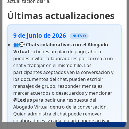
actualización diaria.
Normas Internacionales
Últimas actualizaciones
9 de junio de 2026
Códigos
NUEVO
👥💬
Chats colaborativos con el Abogado
Virtual
: si tienes un plan de pago, ahora
puedes invitar colaboradores por correo a un
Leyes
chat y trabajar en el mismo hilo. Los
participantes aceptados ven la conversación y
los documentos del chat, pueden escribir
mensajes de grupo, responder mensajes,
Decretos
marcar acuerdos o desacuerdos y mencionar
@Lexius
para pedir una respuesta del
Abogado Virtual dentro de la conversación.
Quien administra el chat puede remover
Reglamentos
Abogado Virtual
colaboradores, y cada usuario puede activar
notificaciones push en superficies