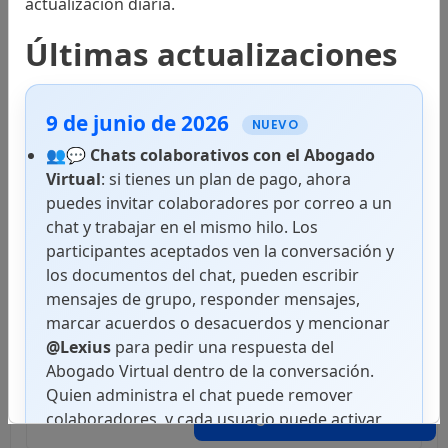
actualización diaria.
Normas Internacionales
Últimas actualizaciones
9 de junio de 2026
Códigos
NUEVO
👥💬
Chats colaborativos con el Abogado
Virtual
: si tienes un plan de pago, ahora
puedes invitar colaboradores por correo a un
Leyes
chat y trabajar en el mismo hilo. Los
participantes aceptados ven la conversación y
los documentos del chat, pueden escribir
mensajes de grupo, responder mensajes,
Decretos
marcar acuerdos o desacuerdos y mencionar
@Lexius
para pedir una respuesta del
Abogado Virtual dentro de la conversación.
Quien administra el chat puede remover
Reglamentos
Abogado Virtual
colaboradores, y cada usuario puede activar
notificaciones push en superficies